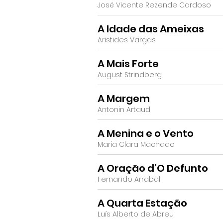
José Vicente Rezende Cardoso
A Idade das Ameixas
Aristides Vargas
A Mais Forte
August Strindberg
A Margem
Antonin Artaud
A Menina e o Vento
Maria Clara Machado
A Oração d’O Defunto
Fernando Arrabal
A Quarta Estação
Luís Alberto de Abreu