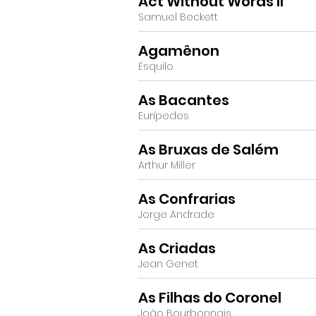
Act Without Words II
Samuel Beckett
Agamênon
Ésquilo
As Bacantes
Eurípedes
As Bruxas de Salém
Arthur Miller
As Confrarias
Jorge Andrade
As Criadas
Jean Genet
As Filhas do Coronel
João Bourbonnais