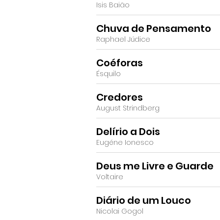
Isis Baião
Chuva de Pensamento
Raphael Júdice
Coéforas
Ésquilo
Credores
August Strindberg
Delírio a Dois
Eugéne Ionesco
Deus me Livre e Guarde
Voltaire
Diário de um Louco
Nicolai Gogol