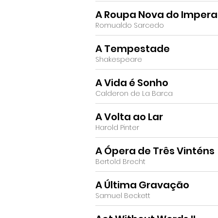
A Roupa Nova do Impera
Romualdo Sarcedo
A Tempestade
Shakespeare
A Vida é Sonho
Calderon de La Barca
A Volta ao Lar
Harold Pinter
A Ópera de Três Vinténs
Bertold Brecht
A Última Gravação
Samuel Beckett