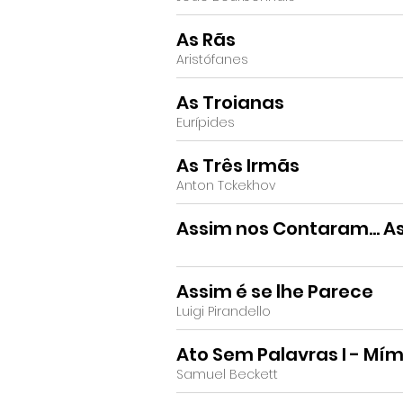
As Rãs
Aristófanes
As Troianas
Eurípides
As Três Irmãs
Anton Tckekhov
Assim nos Contaram… A
Assim é se lhe Parece
Luigi Pirandello
Ato Sem Palavras I - Mí
Samuel Beckett