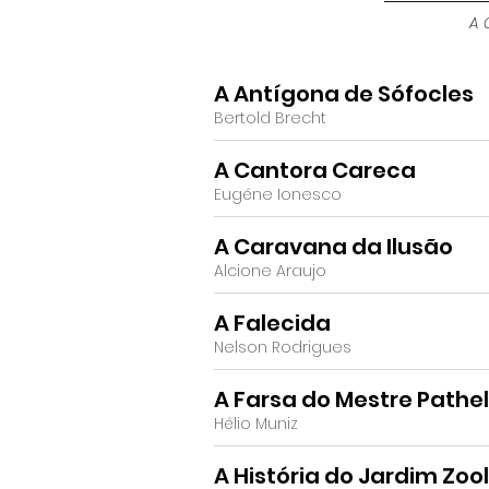
A 
A Antígona de Sófocles
Bertold Brecht
A Cantora Careca
Eugéne Ionesco
A Caravana da Ilusão
Alcione Araujo
A Falecida
Nelson Rodrigues
A Farsa do Mestre Pathel
Hélio Muniz
A História do Jardim Zoo