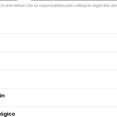
Cia Arte-Móvel não se responsabiliza pela utilização ilegal das obr
in
lógico