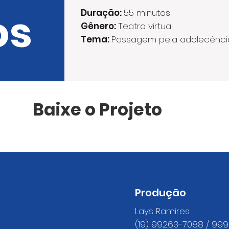
os
Duração:
55 minutos
Gênero:
Teatro virtual
Tema:
Passagem pela adolecênci
Baixe o Projeto
Produção
Lays Ramires
(19) 99263-7088 / 99