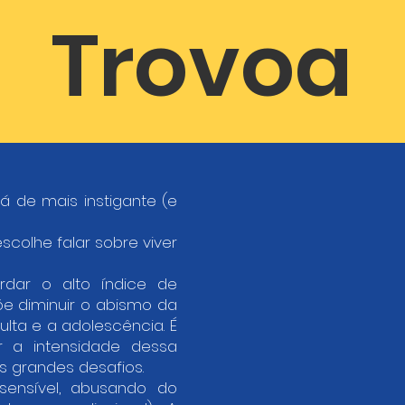
Trovoa
 de mais instigante (e
scolhe falar sobre viver
dar o alto índice de
õe diminuir o abismo da
lta e a adolescência. É
 a intensidade dessa
us grandes desafios.
ensível, abusando do