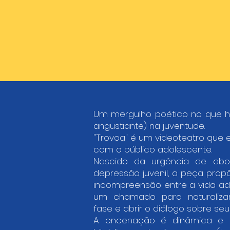
Um mergulho poético no que há
angustiante) na juventude.
"Trovoa" é um videoteatro que e
com o público adolescente.
Nascido da urgência de abor
depressão juvenil, a peça prop
incompreensão entre a vida adu
um chamado para naturalizar
fase e abrir o diálogo sobre se
A encenação é dinâmica e s