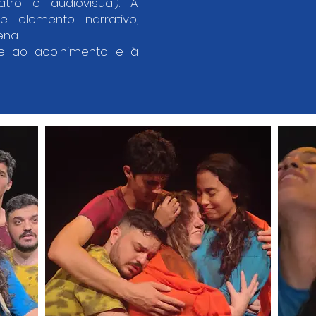
atro e audiovisual). A
 elemento narrativo,
ena.
te ao acolhimento e à