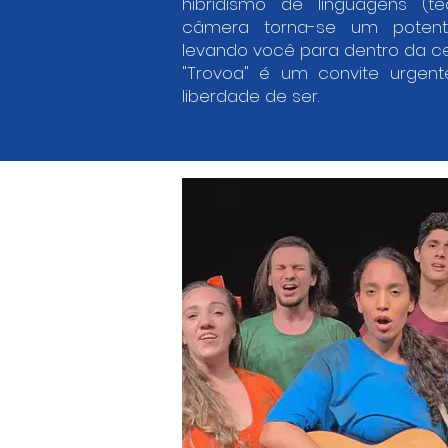
hibridismo de linguagens (te
câmera torna-se um potente
levando você para dentro da c
"Trovoa" é um convite urgen
liberdade de ser.