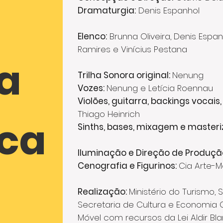
Dramaturgia:
Denis Espanhol
Elenco:
Brunna Oliveira, Denis Espan
Ramires e Vinícius Pestana
a
Trilha Sonora original:
Nenung
Vozes:
Nenung e Letícia Roennau
Violões, guitarra, backings vocais,
Thiago Heinrich
ica
Sinths, bases, mixagem e master
Iluminação e Direção de Produçã
Cenografia e Figurinos:
Cia Arte-M
Realização:
Ministério do Turismo, 
Secretaria de Cultura e Economia C
Móvel com recursos da Lei Aldir Bl