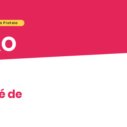
a Plateia
ÃO
Pé de