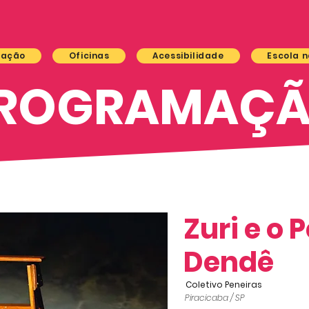
mação
Oficinas
Acessibilidade
Escola n
ROGRAMAÇ
Zuri e o 
Dendê
Coletivo Peneiras
Piracicaba / SP