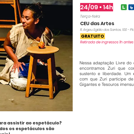
24/09 • 14h
Terça-feira
CEU das Artes
R. Argeu Egídio dos Santos, 100 - Pl
GRATUITO
Retirada de ingressos 1h antes
Nessa adaptação Livre do c
encontramos Zuri que co
sustento e liberdade. Um 
com que Zuri participe d
Gigantes e Tesouros imensu
ra assistir ao espetáculo?
odos os espetáculos são