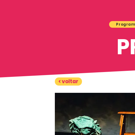
Progra
P
< voltar