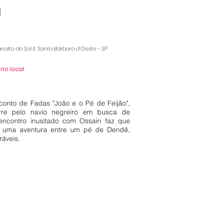
analto do Sol II, Santa Bárbara d'Oeste - SP
 no local
onto de Fadas "João e o Pé de Feijão",
rre pelo navio negreiro em busca de
encontro inusitado com Ossain faz que
e uma aventura entre um pé de Dendê,
ráveis.