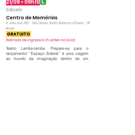
21/09 • 09h10
Sábado
Centro de Memórias
R. João Lino, 362 - Vila Olinda, Santa Bárbara d'Oeste - SP,
Brasil
GRATUITO
Retirada de ingressos 1h antes no local
Teatro Lambe-lambe. Prepare-se para o
lançamento! ‘‘Espaço Sideral’’ é uma viagem
ao mundo da imaginação dentro de um
foguete.
Precisa de
ACESSIBILIDADE
para
assistir ao espetáculo?
Preencha o formulário. Todos os
espetáculos são acessíveis!
Acessibilidade