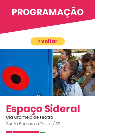
PROGRAMAÇÃO
< voltar
Espaço Sideral
Cia Gramelô de teatro
Santa Bárbara d'Oeste / SP