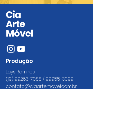
Cia
Arte
Móvel
Produção
Lays Ramires
(19) 99263-7088
/
99955-3099
contato@ciaartemovel.com.br
WhatsApp
Receba nossa newsletter