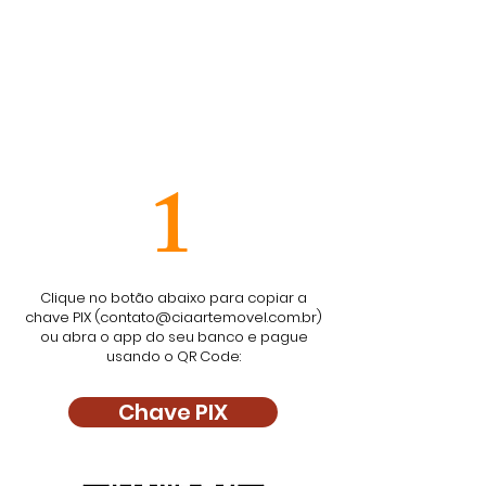
INGRESSOS:
ANTECIPADO: R$ 20,00
MEIA ENTRADA: R$ 20,00
NA BILHETERIA: R$ 40,00
1
Clique no botão abaixo para copiar a
chave PIX (
contato@ciaartemovel.com.br
)
ou abra o app do seu banco e pague
usando o QR Code:
Chave PIX